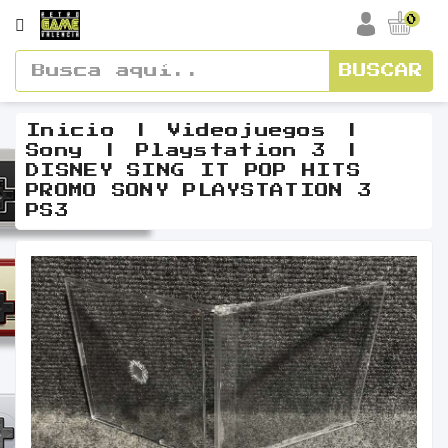
CATEGORÍA
0
BUSCAR
Accesorios
Cajas
Inicio
Videojuegos
Sony
Playstation 3
Y
DISNEY SING IT POP HITS
Manuales
PROMO SONY PLAYSTATION 3
PS3
Consolas
Vídeos
Y
Soundtracks
Figuras
Guías