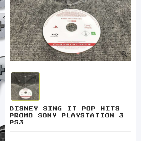
Retro
Informática
Videojuegos
search
DISNEY SING IT POP HITS
PROMO SONY PLAYSTATION 3
PS3