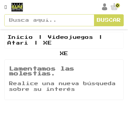
CATEGORÍA
0
BUSCAR
Accesorios
Cajas
Inicio
Videojuegos
Atari
XE
Y
Manuales
XE
Consolas
Lamentamos las
molestias.
Vídeos
Y
Realice una nueva búsqueda
Soundtracks
sobre su interés
Figuras
Guías