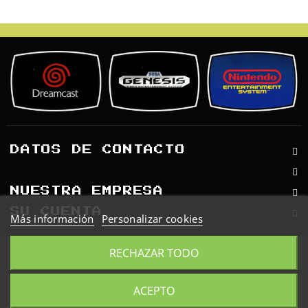
Retro
Informática
Videojuegos
DATOS DE CONTACTO
NUESTRA EMPRESA
SU CUENTA
Más información
Personalizar cookies
© 2026 - Software Ecommerce
RECHAZAR TODO
desarrollado por PrestaShop™
ACEPTO