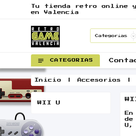
Tu tienda retro online 
en Valencia
Conta
CATEGORIAS
Inicio
Accesorios
WI
WII U
En
de
U,