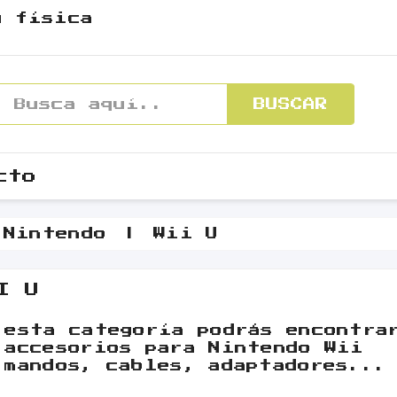
y física
BUSCAR
cto
Nintendo
Wii U
I U
 esta categoría podrás encontra
 accesorios para Nintendo Wii
 mandos, cables, adaptadores...