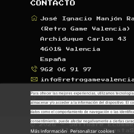
CONTACTO
José Ignacio Manjón R
(Retro Game Valencia)
Archiduque Carlos 43
46018 Valencia
España
962 06 91 97
info@retrogamevalenci
Para ofrecer las mejores experiencias, utilizamos tecnología
almacenar y/o acceder a la información del dispositivo. El c
datos como el comportamiento de navegación o las identificac
consentimiento, puede afectar negativamente a ciertas caract
© 2026 - Software Ecomme
Más información
Personalizar cookies
desarrollado por PrestaS