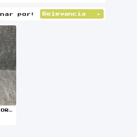

Relevancia
enar por:
MICROFONO+RECEPTOR CON CAJA NINTENDO WII U