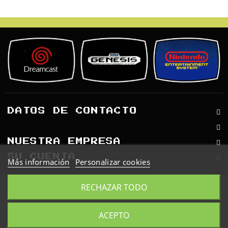
Retro
Informática
Videojuegos
DATOS DE CONTACTO
NUESTRA EMPRESA
SU CUENTA
Más información
Personalizar cookies
© 2026 - Software Ecommerce
RECHAZAR TODO
desarrollado por PrestaShop™
ACEPTO