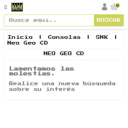
CATEGORÍA
0
BUSCAR
Accesorios
Cajas
Inicio
Consolas
SNK
Neo Geo CD
Y
Manuales
NEO GEO CD
Consolas
Lamentamos las
molestias.
Vídeos
Y
Realice una nueva búsqueda
Soundtracks
sobre su interés
Figuras
Guías