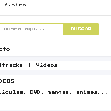
y física
BUSCAR
cto
dtracks
Vídeos
DEOS
lículas, DVD, mangas, animes...