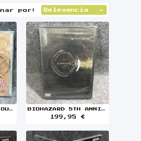

Relevancia
enar por:
VAMPIRE HUNTER SOUNDTRACK NUEVO PRECINTADO BSO SEGA SATURN
BIOHAZARD 5TH ANNIVERSARY WESKERS REPORT JAP NUEVO PRECINTADO
199,95 €