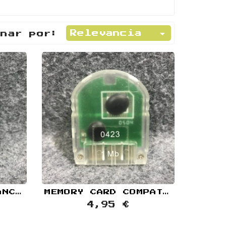

Relevancia
enar por:
MEMORY CARD ADVANCED MEMORY MANAGEMENT SYSTEM 1MB SONY PLAYSTATION PS1
MEMORY CARD COMPATIBLE TRANSPARENTE 1MB SONY PLAYSTATION PS1
4,95 €