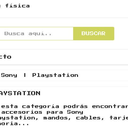
y física
BUSCAR
cto
Sony
Playstation
AYSTATION
 esta categoría podrás encontra
 accesorios para Sony
aystation, mandos, cables, tarj
moria...