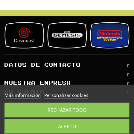
Retro
Informática
Videojuegos
DATOS DE CONTACTO
NUESTRA EMPRESA
SU CUENTA
Más información
Personalizar cookies
© 2026 - Software Ecommerce
RECHAZAR TODO
desarrollado por PrestaShop™
ACEPTO