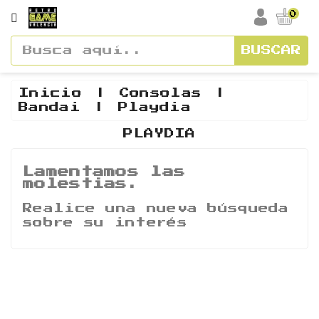
CATEGORÍA
0
BUSCAR
Accesorios
Cajas
Inicio
Consolas
Bandai
Playdia
Y
Manuales
PLAYDIA
Consolas
Lamentamos las
molestias.
Vídeos
Y
Realice una nueva búsqueda
Soundtracks
sobre su interés
Figuras
Guías