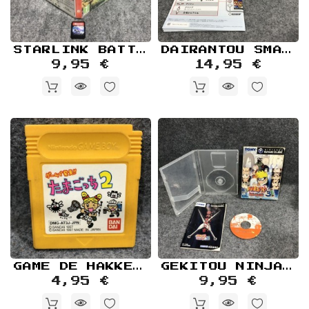
Retro
Informática
Videojuegos
STARLINK BATTLE FOR ATLAS NINTENDO SWITCH
DAIRANTOU SMASH BROS JAP NINTENDO 3DS
9,95 €
14,95 €
GAME DE HAKKEN TAMAGOTCHI 2 NINTENDO GAME BOY GB
GEKITOU NINJA TAISEN 3 NINTENDO GAME CUBE
4,95 €
9,95 €