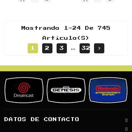
Mostrando 1-24 De 745
Artículo(s)

1
2
3
32
…
DATOS DE CONTACTO