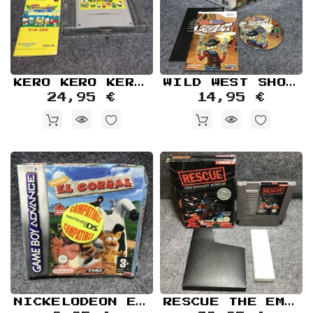
KERO KERO KEROPPI NO BOUKEN NIKKI NEMURERU MORI NO KERORIINU SUPER NINTENDO SNES
WILD WEST SHOOTOUT NINTENDO WII
24,95 €
14,95 €
NICKELODEON EL CORRAL NUEVO NINTENDO GAME BOY ADVANCE GBA
RESCUE THE EMBASSY MISSION NINTENDO NES