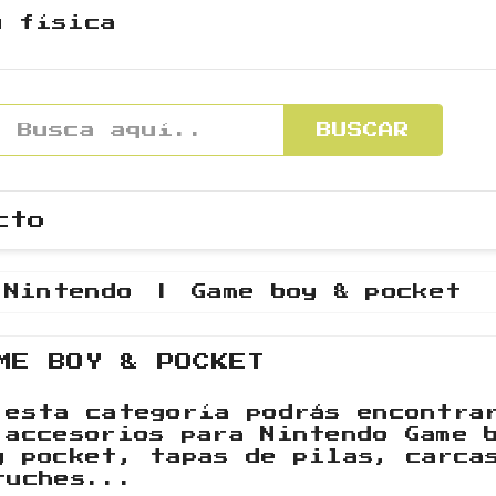
y física
BUSCAR
cto
Nintendo
Game boy & pocket
ME BOY & POCKET
 esta categoría podrás encontra
 accesorios para Nintendo Game 
y pocket, tapas de pilas, carca
tuches...