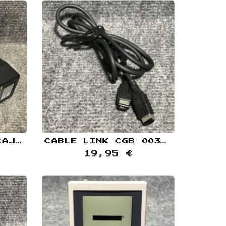
AC ADAPTOR CON CAJA JAP MGB 005 NINTENDO GAME BOY
CABLE LINK CGB 003 NINTENDO GAME BOY POCKET+COLOR
19,95 €