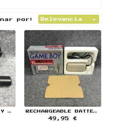

Relevancia
enar por:
NINTENDO GAME BOY POCKET BATTERY+AC JAP
RECHARGEABLE BATTERY PACK DMG 03 NINTENDO GAME BOY
49,95 €