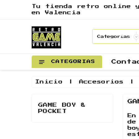
Tu tienda retro online 
en Valencia
Conta
CATEGORIAS
Inicio
Accesorios
GA
GAME BOY &
POCKET
En
de
bo
es