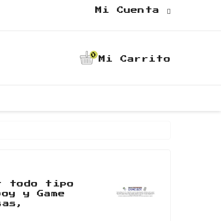
Mi Cuenta
0
Mi Carrito
r todo tipo
boy y Game
sas,