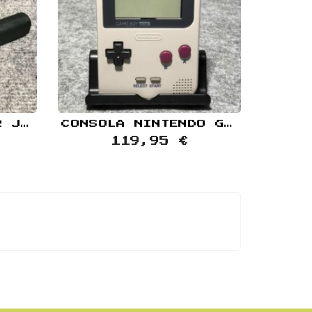
BATERIA+CARGADOR JAP NINTENDO GAME BOY POCKET
CONSOLA NINTENDO GAME BOY POCKET MOD IPS
119,95 €