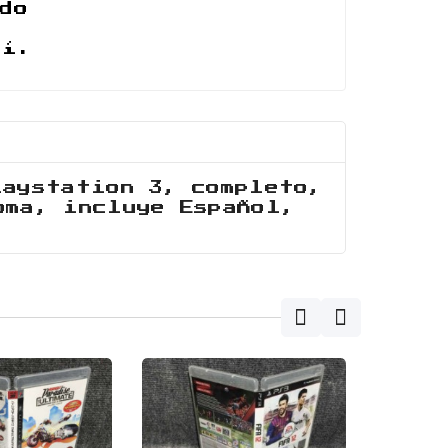
do
uí.
laystation 3, completo,
oma, incluye Español,