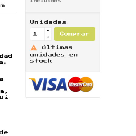
incluidos
am
Unidades
Comprar

Últimas
unidades en
dad
stock
a,
a
la,
quí
de