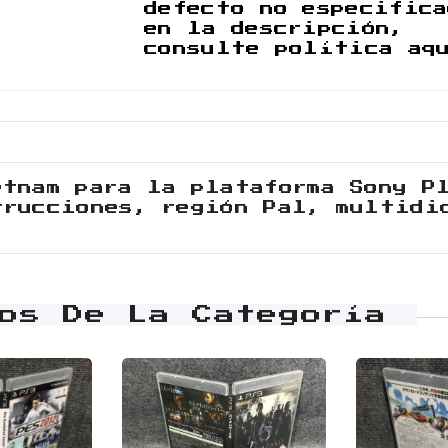
defecto no especifica
en la descripción,
consulte política aq
etnam para la plataforma Sony P
trucciones, región Pal, multidi
.
os De La Categoría