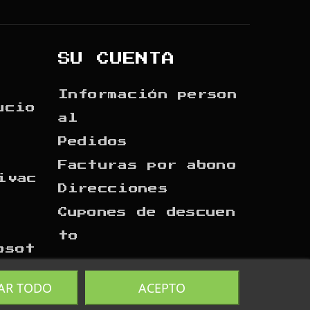
SU CUENTA
Información person
ucio
al
Pedidos
Facturas por abono
ivac
Direcciones
Cupones de descuen
to
osot
AR TODO
ACEPTO