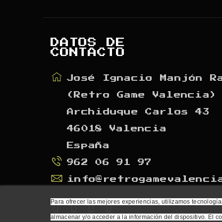
DATOS DE
CONTACTO
José Ignacio Manjón R
(Retro Game Valencia)
Archiduque Carlos 43
46018 Valencia
España
962 06 91 97
info@retrogamevalenci
Para ofrecer las mejores experiencias, utilizamos tecnología
almacenar y/o acceder a la información del dispositivo. El c