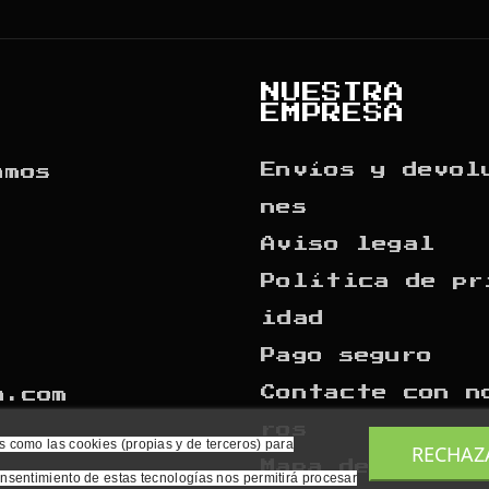
NUESTRA
EMPRESA
Envíos y devol
amos
nes
Aviso legal
Política de pr
idad
Pago seguro
Contacte con n
a.com
ros
s como las cookies (propias y de terceros) para
RECHAZ
Mapa del sitio
onsentimiento de estas tecnologías nos permitirá procesar