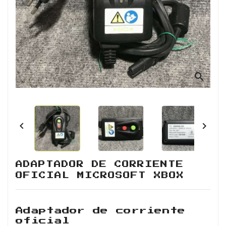
Retro
Informática
Videojuegos
search


ADAPTADOR DE CORRIENTE
OFICIAL MICROSOFT XBOX
Adaptador de corriente
oficial