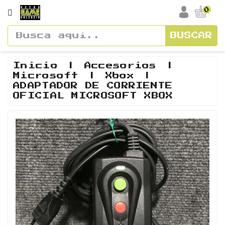
CATEGORÍA
0
BUSCAR
Accesorios
Cajas
Inicio
Accesorios
Microsoft
Xbox
Y
ADAPTADOR DE CORRIENTE
Manuales
OFICIAL MICROSOFT XBOX
Consolas
Vídeos
Y
Soundtracks
Figuras
Guías