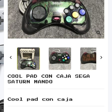
Retro
Informática
Videojuegos
search


COOL PAD CON CAJA SEGA
SATURN MANDO
Cool pad con caja