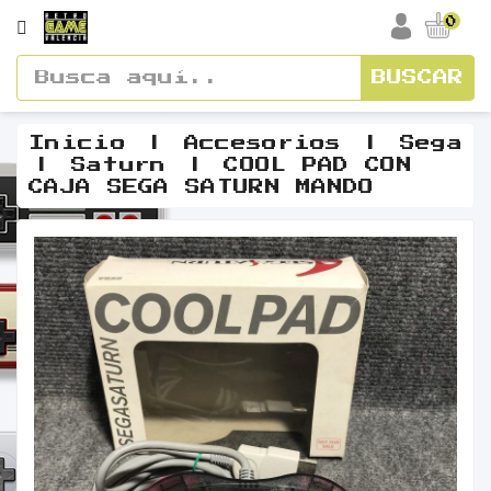
CATEGORÍA
0
BUSCAR
Accesorios
Cajas
Inicio
Accesorios
Sega
Saturn
COOL PAD CON
Y
CAJA SEGA SATURN MANDO
Manuales
Consolas
Vídeos
Y
Soundtracks
Figuras
Guías