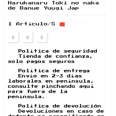
Harukanaru Toki no naka
de Banue Yuugi Jap
1 Artículo/s
Política de seguridad
Tienda de confianza,
solo pagos seguros
Política de entrega
Envío en 2-3 días
laborales en península,
consulte pinchando aquí
para fuera de la
península.
Política de devolución
Devoluciones en caso de