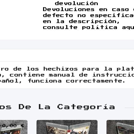
devolución
Devoluciones en caso 
defecto no especifica
en la descripción,
consulte política aq
bro de los hechizos para la pla
o, contiene manual de instrucci
pañol, funciona correctamente.
os De La Categoría
-0,00 €