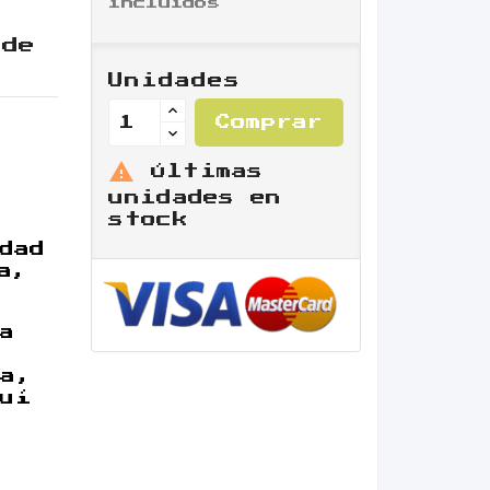
incluidos
 de
Unidades
Comprar

Últimas
unidades en
stock
dad
a,
a
la,
quí