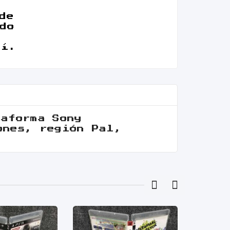
de
do
uí.
taforma Sony
ones, región Pal,