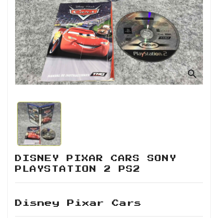
Retro
Informática
Videojuegos
search
DISNEY PIXAR CARS SONY
PLAYSTATION 2 PS2
Disney Pixar Cars