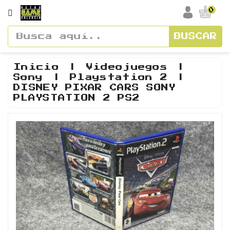
CATEGORÍA
0
BUSCAR
Accesorios
Cajas
Inicio
Videojuegos
Sony
Playstation 2
Y
DISNEY PIXAR CARS SONY
Manuales
PLAYSTATION 2 PS2
Consolas
Vídeos
Y
Soundtracks
Figuras
Guías