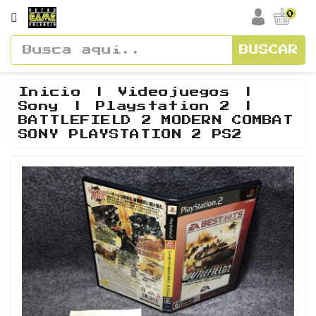
CATEGORÍA
0
BUSCAR
Accesorios
Cajas
Inicio
Videojuegos
Sony
Playstation 2
Y
BATTLEFIELD 2 MODERN COMBAT
Manuales
SONY PLAYSTATION 2 PS2
Consolas
Vídeos
Y
Soundtracks
Figuras
Guías