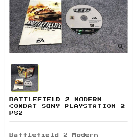
Retro
Informática
Videojuegos
search
BATTLEFIELD 2 MODERN
COMBAT SONY PLAYSTATION 2
PS2
Battlefield 2 Modern