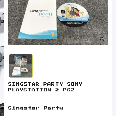
Retro
Informática
Videojuegos
search
SINGSTAR PARTY SONY
PLAYSTATION 2 PS2
Singstar Party