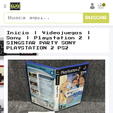
CATEGORÍA
0
BUSCAR
Accesorios
Cajas
Inicio
Videojuegos
Sony
Playstation 2
Y
SINGSTAR PARTY SONY
Manuales
PLAYSTATION 2 PS2
Consolas
Vídeos
Y
Soundtracks
Figuras
Guías