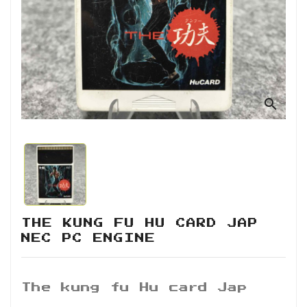
Retro
Informática
Videojuegos
search
THE KUNG FU HU CARD JAP
NEC PC ENGINE
The kung fu Hu card Jap