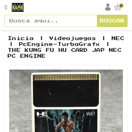
CATEGORÍA
0
BUSCAR
Accesorios
Cajas
Inicio
Videojuegos
NEC
PcEngine-TurboGrafx
Y
THE KUNG FU HU CARD JAP NEC
Manuales
PC ENGINE
Consolas
Vídeos
Y
Soundtracks
Figuras
Guías