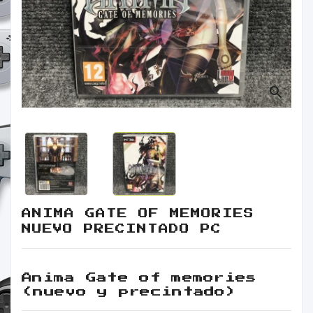
Retro
Informática
Videojuegos
search
ANIMA GATE OF MEMORIES
NUEVO PRECINTADO PC
Anima Gate of memories
(nuevo y precintado)