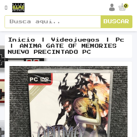
CATEGORÍA
0
BUSCAR
Accesorios
Cajas
Inicio
Videojuegos
Pc
ANIMA GATE OF MEMORIES
Y
NUEVO PRECINTADO PC
Manuales
Consolas
Vídeos
Y
Soundtracks
Figuras
Guías