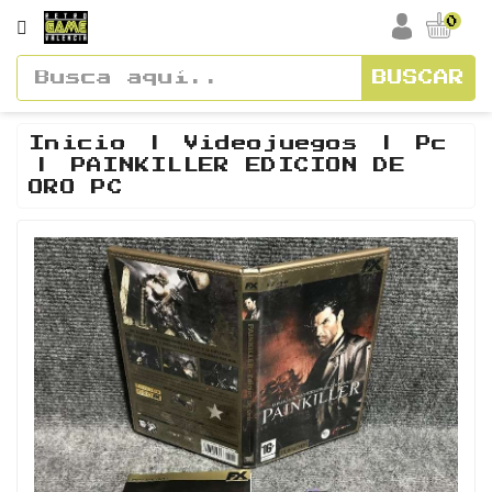
CATEGORÍA
0
BUSCAR
Accesorios
Cajas
Inicio
Videojuegos
Pc
PAINKILLER EDICION DE
Y
ORO PC
Manuales
Consolas
Vídeos
Y
Soundtracks
Figuras
Guías