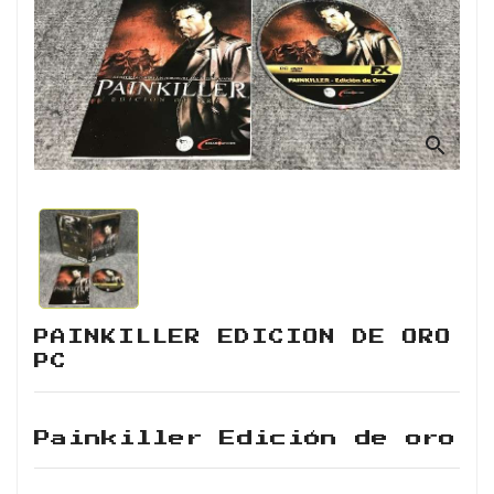
Retro
Informática
Videojuegos
search
PAINKILLER EDICION DE ORO
PC
Painkiller Edición de oro