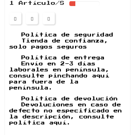
1 Artículo/s
Política de seguridad
Tienda de confianza,
solo pagos seguros
Política de entrega
Envío en 2-3 días
laborales en península,
consulte pinchando aquí
para fuera de la
península.
Política de devolución
Devoluciones en caso de
defecto no especificado en
la descripción, consulte
política aquí.