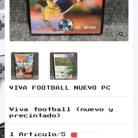
Retro
Informática
Videojuegos
search
VIVA FOOTBALL NUEVO PC
Viva football (nuevo y
precintado)
1 Artículo/s