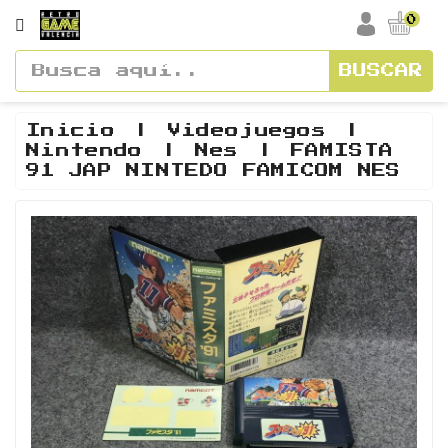
CATEGORÍA
0
BUSCAR
Accesorios
Cajas
Inicio
Videojuegos
Nintendo
Nes
FAMISTA
Y
91 JAP NINTEDO FAMICOM NES
Manuales
Consolas
Vídeos
Y
Soundtracks
Figuras
Guías