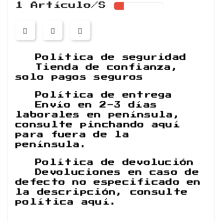
1 Artículo/s
Política de seguridad
Tienda de confianza,
solo pagos seguros
Política de entrega
Envío en 2-3 días
laborales en península,
consulte pinchando aquí
para fuera de la
península.
Política de devolución
Devoluciones en caso de
defecto no especificado en
la descripción, consulte
política aquí.