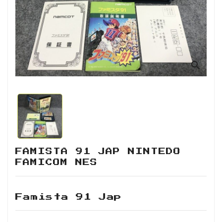
Retro
Informática
Videojuegos
search
FAMISTA 91 JAP NINTEDO
FAMICOM NES
Famista 91 Jap