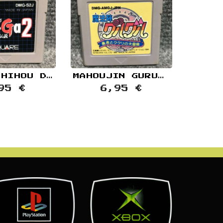
SAGA 2 HIHOU DENSETSU JAP NINTENDO GAME BOY GB
MAHOUJIN GURUGURU YUUSHA TO KUKURI NO DAIBOUKEN JAP NINTENDO GAME BOY GB
95 €
6,95 €