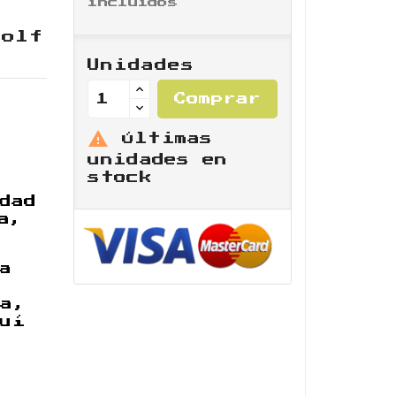
incluidos
Golf
Unidades
Comprar

Últimas
unidades en
stock
dad
a,
a
la,
quí