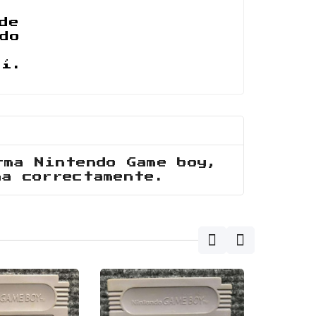
de
do
uí.
rma Nintendo Game boy,
na correctamente.