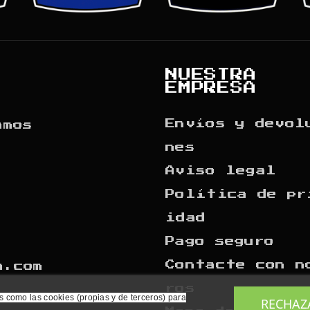
NUESTRA
EMPRESA
Envíos y devol
amos
nes
Aviso legal
Política de pr
idad
Pago seguro
Contacte con n
a.com
ros
s como las cookies (propias y de terceros) para
RECHAZ