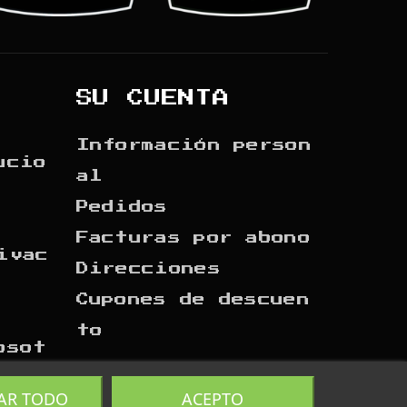
SU CUENTA
Información person
ucio
al
Pedidos
Facturas por abono
ivac
Direcciones
Cupones de descuen
to
osot
AR TODO
ACEPTO