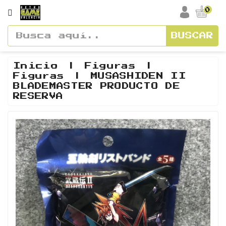
CATEGORÍA
0
BUSCAR
Accesorios
Cajas
Inicio
Figuras
Figuras
MUSASHIDEN II
Y
BLADEMASTER PRODUCTO DE
Manuales
RESERVA
Consolas
Vídeos
Y
Soundtracks
Figuras
Guías