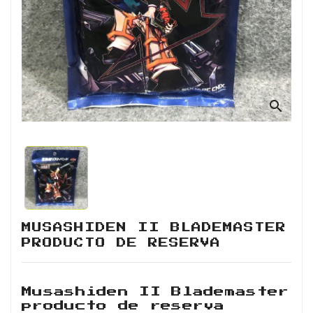
Retro
Informática
Videojuegos
search
MUSASHIDEN II BLADEMASTER
PRODUCTO DE RESERVA
Musashiden II Blademaster
producto de reserva