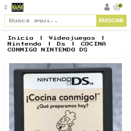
CATEGORÍA
0
BUSCAR
Accesorios
Cajas
Inicio
Videojuegos
Nintendo
Ds
COCINA
Y
CONMIGO NINTENDO DS
Manuales
Consolas
Vídeos
Y
Soundtracks
Figuras
Guías