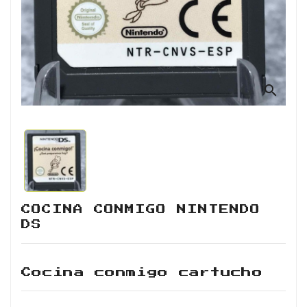
Retro
Informática
Videojuegos
search
COCINA CONMIGO NINTENDO
DS
Cocina conmigo cartucho