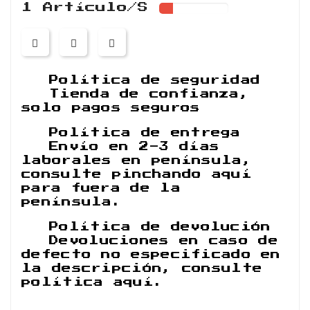
1 Artículo/s
Política de seguridad
Tienda de confianza,
solo pagos seguros
Política de entrega
Envío en 2-3 días
laborales en península,
consulte pinchando aquí
para fuera de la
península.
Política de devolución
Devoluciones en caso de
defecto no especificado en
la descripción, consulte
política aquí.